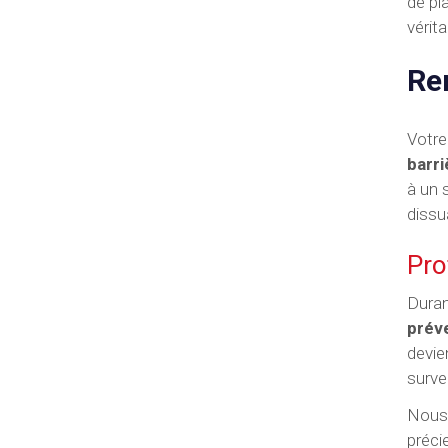
de pl
vérit
Ren
Votre
barr
à un 
dissu
Pro
Duran
préve
devie
surve
Nous 
préci