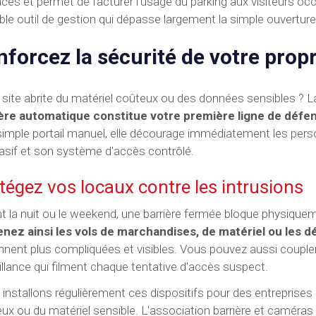
aces et permet de facturer l'usage du parking aux visiteurs occ
able outil de gestion qui dépasse largement la simple ouvertur
forcez la sécurité de votre propr
 site abrite du matériel coûteux ou des données sensibles ? La
ière automatique constitue votre première ligne de défe
simple portail manuel, elle décourage immédiatement les per
asif et son système d'accès contrôlé.
tégez vos locaux contre les intrusions
t la nuit ou le weekend, une barrière fermée bloque physiquem
nez ainsi les vols de marchandises, de matériel ou les d
nnent plus compliquées et visibles. Vous pouvez aussi couple
illance qui filment chaque tentative d'accès suspect.
installons régulièrement ces dispositifs pour des entreprises
eux ou du matériel sensible. L'association barrière et caméra