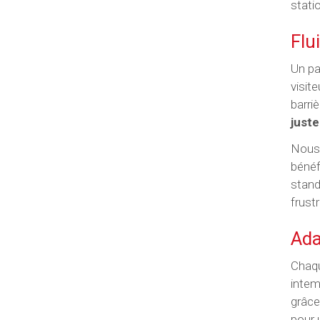
stati
Flui
Un pa
visit
barri
juste
Nous 
bénéf
stand
frust
Ada
Chaqu
intem
grâce
pour 