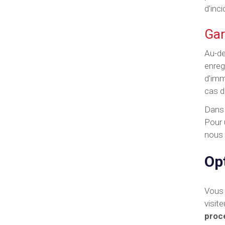
d'inci
Gar
Au-de
enreg
d'imm
cas d
Dans 
Pour 
nous 
Op
Vous 
visite
proc