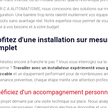
R.C.A AUTOMATISME, nous concevons des solutions sur mesu
guration. Une barrière trop lente ralentit inutilement vos éq
oûts sans avantage réel. Notre expertise nous permet de vou
é à vos besoins et à votre budget.
fitez d'une installation sur mesur
mplet
hésitez encore à franchir le pas ? Vous vous interrogez sur la co
terme ?
Travailler avec un installateur expérimenté vous 
ccable
et un équipement performant pour de nombreuses années
enance préventive, chaque étape mérite une attention profess
éficiez d'un accompagnement personn
 projet démarre par une visite technique sur place. Nous analys
sions nécessaires, l'alimentation électrique disponible et vos