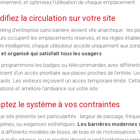
onnement, et optimisez l'utilisation de chaque emplacement.
difiez la circulation sur votre site
rking d'entreprise sans barrière devient vite anarchique : les 
eurs occupent les emplacements réservés, et les règles établ
ère intelligente, chaque utilisateur accède uniquement aux zon
 et organisé qui satisfait tous les usagers
.
programmons les badges ou télécommandes avec différents n
icient d'un accès prioritaire aux places proches de l'entrée. L
ards. Les visiteurs reçoivent un accès temporaire limité. Cett
rations et améliore l'ambiance sur votre site.
ptez le système à vos contraintes
e site présente ses particularités : largeur de passage, fréquen
péries, ou exigences esthétiques.
Les barrières modernes s
 à différents modèles de lisses, de bras et de motorisations. 
un trafic intense, ou un modèle discret quand l'esthétique prim