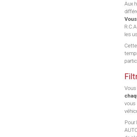
Aux h
diffé
Vous 
R.C.A
les u
Cette
temps
parti
Fil
Vous 
chaq
vous 
véhic
Pour 
AUTOM