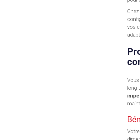
Chez 
confi
vos c
adapt
Pro
co
Vous 
long 
impe
maint
Bén
Votre
dimen