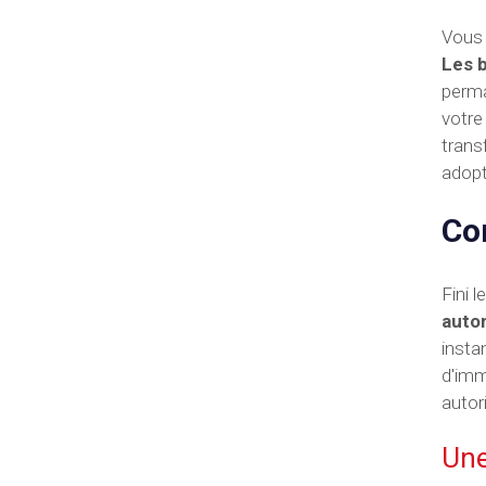
Vous 
Les b
perma
votre
trans
adopt
Con
Fini 
autom
insta
d'imm
autori
Une