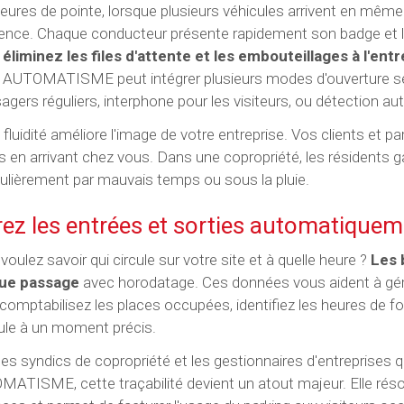
eures de pointe, lorsque plusieurs véhicules arrivent en même 
rence. Chaque conducteur présente rapidement son badge et l
éliminez les files d'attente et les embouteillages à l'ent
 AUTOMATISME peut intégrer plusieurs modes d'ouverture s
sagers réguliers, interphone pour les visiteurs, ou détection a
 fluidité améliore l'image de votre entreprise. Vos clients et p
 en arrivant chez vous. Dans une copropriété, les résidents g
culièrement par mauvais temps ou sous la pluie.
trez les entrées et sorties automatique
voulez savoir qui circule sur votre site et à quelle heure ?
Les 
ue passage
avec horodatage. Ces données vous aident à gére
comptabilisez les places occupées, identifiez les heures de for
ule à un moment précis.
les syndics de copropriété et les gestionnaires d'entrepris
ATISME, cette traçabilité devient un atout majeur. Elle réso